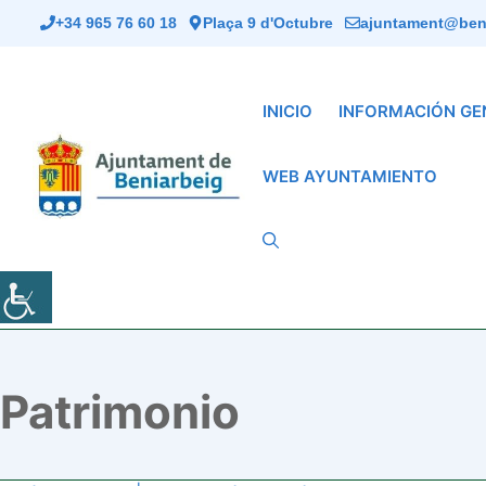
Saltar
+34 965 76 60 18
Plaça 9 d'Octubre
ajuntament@beni
al
contenido
INICIO
INFORMACIÓN GE
WEB AYUNTAMIENTO
Patrimonio