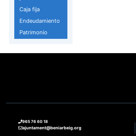
Caja fija
Endeudamiento
Patrimonio
965 76 60 18
ajuntament@beniarbeig.org