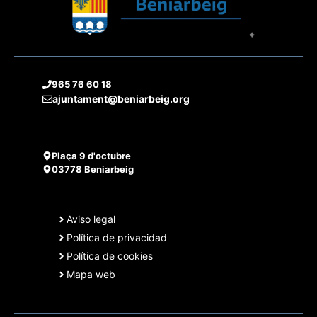
n
v
e
t
e
d
o
n
965 76 60 18
a
s
t
ajuntament@beniarbeig.org
o
y
v
Plaça 9 d'octubre
03778 Beniarbeig
i
s
Aviso legal
Política de privacidad
t
Política de cookies
Mapa web
a