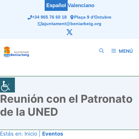
Saltar
Español
Valenciano
al
+34 965 76 60 18
Plaça 9 d'Octubre
contenido
ajuntament@beniarbeig.org
MENÚ
Reunión con el Patronato
de la UNED
Estás en:
Inicio
|
Eventos